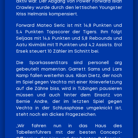
aktiv war. Der Abgang von Power Forward Isiah
Crawley wurde durch den lettischen Youngster
Kriss Helmanis kompensiert.
Forward Mateo Seric ist mit 14,8 Punkten und
5,4 Punkten Topscorer der Tigers. Ihm folgt
Seljaas mit 14,6 Punkten und 5,8 Rebounds und
Aatu Kivimäki mit 11 Punkten und 4,2 Assists. Erol
Ersek steuert 10 Zähler im Schnitt bei.
Die SparkassenStars sind personell arg
gebeutelt momentan. Garrett Sams und Lars
Kamp fallen weiterhin aus. Kilian Dietz, der noch
im Spiel gegen Vechta mit einer Knieverletzung
auf die Zähne biss, wird in Tübingen pausieren
müssen und auch hinter dem Einsatz von
Bernie Andre, der im letzten Spiel gegen
Vechta in der Schlussphase umgeknickt ist,
steht noch ein dickes Fragezeichen.
„Wir fahren nun in das Haus des
Tabellenführers mit der besten Concept-