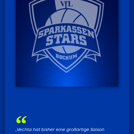
HEIMSPIELE LIVE
TICKETS FÜR DIE
HEIMSPIELE
„Vechta hat bisher eine großartige Saison