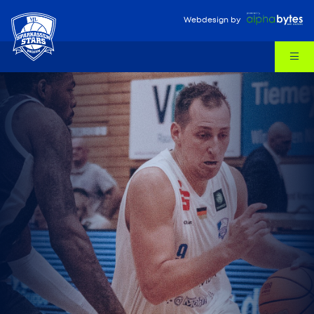
Webdesign
by