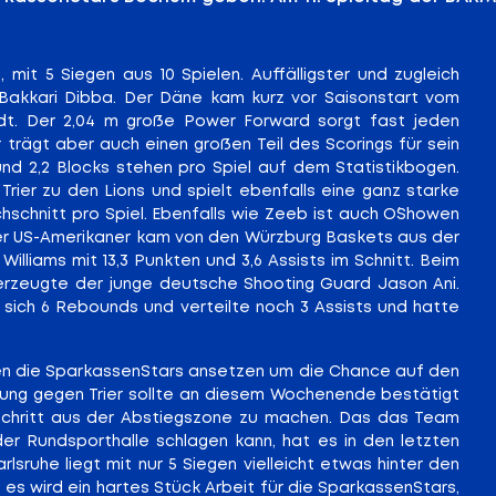
 mit 5 Siegen aus 10 Spielen. Auffälligster und zugleich
h Bakkari Dibba. Der Däne kam kurz vor Saisonstart vom
adt. Der 2,04 m große Power Forward sorgt fast jeden
 trägt aber auch einen großen Teil des Scorings für sein
und 2,2 Blocks stehen pro Spiel auf dem Statistikbogen.
ier zu den Lions und spielt ebenfalls eine ganz starke
urchschnitt pro Spiel. Ebenfalls wie Zeeb ist auch O´Showen
Der US-Amerikaner kam von den Würzburg Baskets aus der
illiams mit 13,3 Punkten und 3,6 Assists im Schnitt. Beim
berzeugte der junge deutsche Shooting Guard Jason Ani.
e sich 6 Rebounds und verteilte noch 3 Assists und hatte
üssen die SparkassenStars ansetzen um die Chance auf den
tung gegen Trier sollte an diesem Wochenende bestätigt
Schritt aus der Abstiegszone zu machen. Das das Team
r Rundsporthalle schlagen kann, hat es in den letzten
lsruhe liegt mit nur 5 Siegen vielleicht etwas hinter den
 es wird ein hartes Stück Arbeit für die SparkassenStars,