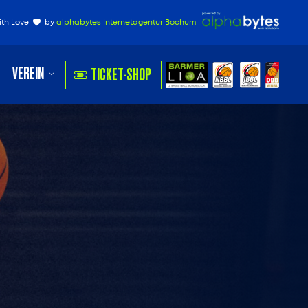
ith Love
by
alphabytes Internetagentur Bochum
VEREIN
TICKET-SHOP