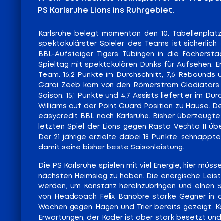
PS Karlsruhe Lions ins Ruhrgebiet.
Karlsruhe belegt momentan den 10. Tabellenplatz,
spektakulärster Spieler des Teams ist sicherlic
BBL-Aufsteiger Tigers Tübingen in die Fächerst
Spieltag mit spektakulären Dunks für Aufsehen. Er
Team. 16,2 Punkte im Durchschnitt, 7,6 Rebounds 
Garai Zeeb kam von den Römerstrom Gladiators Tr
Saison. 15,1 Punkte und 4,7 Assists liefert er im D
Williams auf der Point Guard Position zu Hause. 
easycredit BBL nach Karlsruhe. Bisher überzeugte W
letzten Spiel der Lions gegen Rasta Vechta II ü
Der 21 jährige erzielte dabei 18 Punkte, schnappt
damit seine bisher beste Saisonleistung.
Die PS Karlsruhe spielen mit viel Energie, hier m
nächsten Heimsieg zu haben. Die energische Leis
werden, um Konstanz hereinzubringen und einen 
von Headcoach Felix Banobre starke Gegner in de
Wochen gegen Hagen und Trier bereits gezeigt. Kar
Erwartungen, der Kader ist aber stark besetzt und