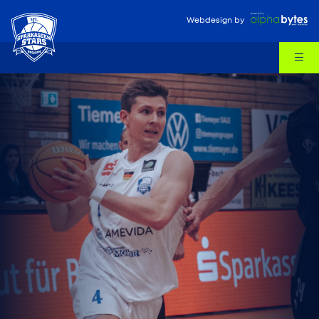
Webdesign
by