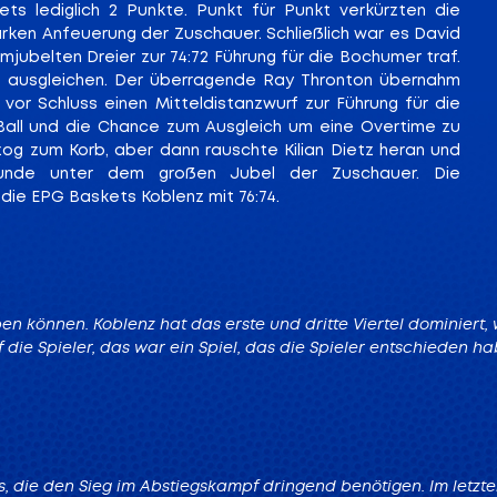
ts lediglich 2 Punkte. Punkt für Punkt verkürzten die
ken Anfeuerung der Zuschauer. Schließlich war es David
mjubelten Dreier zur 74:72 Führung für die Bochumer traf.
 ausgleichen. Der überragende Ray Thronton übernahm
or Schluss einen Mitteldistanzwurf zur Führung für die
Ball und die Chance zum Ausgleich um eine Overtime zu
og zum Korb, aber dann rauschte Kilian Dietz heran und
ekunde unter dem großen Jubel der Zuschauer. Die
ie EPG Baskets Koblenz mit 76:74.
pen können. Koblenz hat das erste und dritte Viertel dominiert, 
f die Spieler, das war ein Spiel, das die Spieler entschieden h
 die den Sieg im Abstiegskampf dringend benötigen. Im letzten