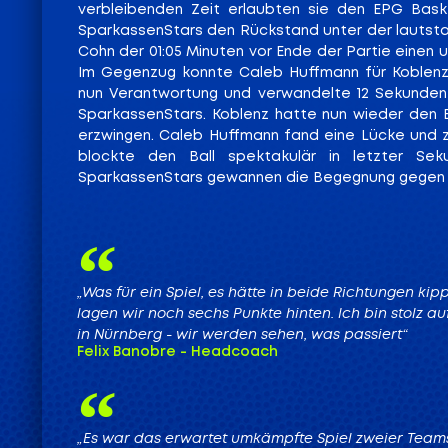
verbleibenden Zeit erlaubten sie den EPG Baske
SparkassenStars den Rückstand unter der lautstar
Cohn der 01:05 Minuten vor Ende der Partie einen u
Im Gegenzug konnte Caleb Huffmann für Koblenz
nun Verantwortung und verwandelte 12 Sekunden v
SparkassenStars. Koblenz hatte nun wieder den 
erzwingen. Caleb Huffmann fand eine Lücke und z
blockte den Ball spektakulär in letzter S
SparkassenStars gewannen die Begegnung gegen d
„Was für ein Spiel, es hätte in beide Richtungen kip
lagen wir noch sechs Punkte hinten. Ich bin stolz au
in Nürnberg - wir werden sehen, was passiert“
Felix Banobre - Headcoach
„Es war das erwartet umkämpfte Spiel zweier Teams,