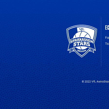
E
F
Ti
© 2022 VfL AstroSt