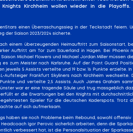
e Knights Kirchheim wollen wieder in die Playoffs.
nStars einen Überraschungssieg in der Teckstadt feiern. U
g der Saison 2023/2024 sicherte.
on. Nach einem überzeugenden Heimauftritt zum Saisonstart,
starker Auftritt am Tor zum Sauerland in Hagen. Bei Phoeni
aison Michael Flowers und Michael Jordan Miller müssen die 
 es zum Meister nach Karlsruhe. Auf der Point Guard Positi
n jeweils 5 Assists verteilte und 19 bzw. 16 Punkte erzielte.
-Aufsteiger Frankfurt Skyliners nach Kirchheim wechselte. D
16 Punkte und verteilte 2,5 Assists. Auch James Graham sam
ünster war er eine tragende Säule und trug massgeblich daz
 erfüllt er die Erwartungen bei den Knights mit durchschnittl
egehrtesten Spieler für die deutschen Kaderspots. Trotz 
machte auf sich aufmerksam.
rdings haben sie noch Probleme beim Rebound, sowohl offensiv 
d Headcoach Igor Perovic sicherlich arbeiten, denn die Spark
entlich verbessert hat, ist die Personalsituation der Sparkas