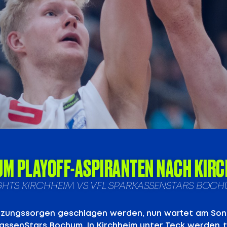
UM PLAYOFF-ASPIRANTEN NACH KIR
 KNIGHTS KIRCHHEIM VS VFL SPARKASSENSTARS BOC
tzungssorgen geschlagen werden, nun wartet am Sonn
kassenStars Bochum. In Kirchheim unter Teck werden t