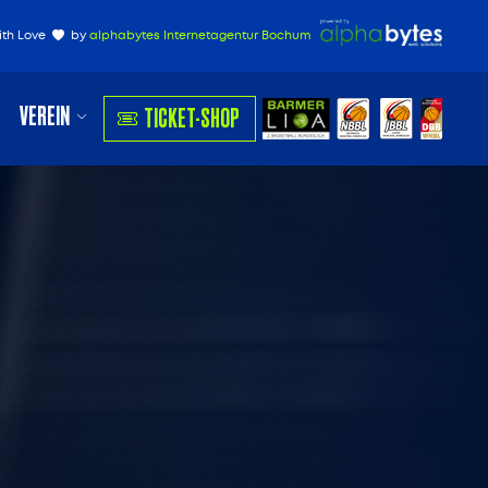
ith Love
by
alphabytes Internetagentur Bochum
VEREIN
TICKET-SHOP