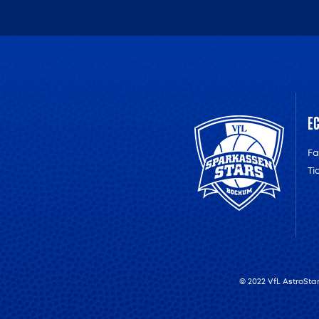
E
F
Ti
© 2022 VfL AstroSt