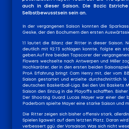
auch in dieser Saison. Die Bozic Estrich
Selbstbewusstsein sein an.
In der vergangenen Saison konnten die Sparkasse
Geske, der den Bochumern den ersten Auswärtssie
1:1 lautet die Bilanz der Ritter in dieser Sais
deutlich mit 92:73 schlagen konnte, folgte ein 
geben.Auf ihre beiden Topscorer der vergangenen S
Flowers wechselte nach Antwerpen und Miller zog
Hochkaräter, der in den ersten beiden Saisonspiele
ProA Erfahrung bringt Cam Henry mit, der vom BBL
Saison gestartet und erzielte durchschnittlich 
deutschen Basketball-Liga. Bei den Uni Baskets M
Saison den Einzug in die Playoffs schafften. Bisher
Der Shooting Guard Lucas Mayer war einer der b
Paderborn spielte Mayer eine starke Saison und 
Die Ritter zeigen sich bisher offensiv stark, alle
Spielen ligaweit auf dem letzten Platz. Daran wir
verbessert ggü. der Vorsaison. Was sich nicht wes