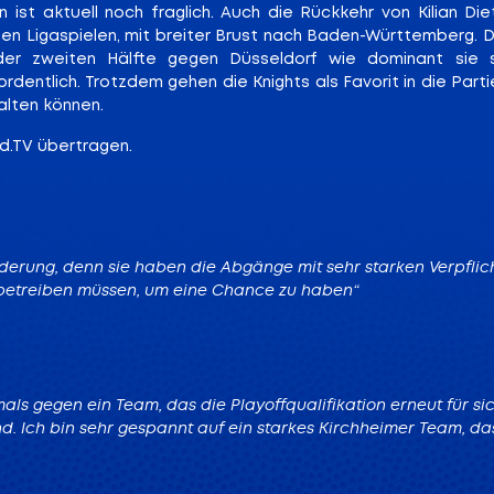
 ist aktuell noch fraglich. Auch die Rückkehr von Kilian Di
ten Ligaspielen, mit breiter Brust nach Baden-Württemberg. D
er zweiten Hälfte gegen Düsseldorf wie dominant sie s
rdentlich. Trotzdem gehen die Knights als Favorit in die Par
alten können.
nd.TV übertragen.
orderung, denn sie haben die Abgänge mit sehr starken Verpfli
 betreiben müssen, um eine Chance zu haben“
als gegen ein Team, das die Playoffqualifikation erneut für sic
d. Ich bin sehr gespannt auf ein starkes Kirchheimer Team, da