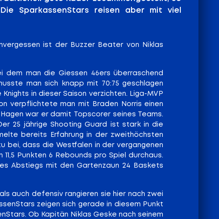
 Die SparkassenStars reisen aber mit viel
nvergessen ist der Buzzer Beater von Niklas
 bei dem man die Giessen 46ers überraschend
x musste man sich knapp mit 70:75 geschlagen
Knights in dieser Saison verzichten. Liga-MVP
on verpflichtete man mit Braden Norris einen
 In Hagen war er damit Topscorer seines Teams.
er 25 jährige Shooting Guard ist stark in die
melte bereits Erfahrung in der zweithöchsten
u bei, dass die Westfalen in der vergangenen
ich 11,5 Punkten 6 Rebounds pro Spiel durchaus.
des Abstiegs mit den Gartenzaun 24 Baskets
als auch defensiv rangieren sie hier nach zwei
assenStars zeigen sich gerade in diesem Punkt
senStars. Ob Kapitän Niklas Geske nach seinem