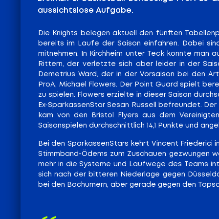
aussichtslose Aufgabe.
Die Knights belegen aktuell den fünften Tabellenp
bereits im Laufe der Saison einfahren. Dabei sin
mitnehmen. In Kirchheim unter Teck konnte man a
Rittern, der verletzte sich aber leider in der S
Demetrius Ward, der in der Vorsaison bei den Ar
ProA, Michael Flowers. Der Point Guard spielt ber
zu spielen. Flowers erzielte in dieser Saison durch
Ex-SparkassenStar Sesan Russell befreundet. Der S
kam von den Bristol Flyers aus dem Vereinigten 
Saisonspielen durchschnittlich 14,1 Punkte und ange
Bei den SparkassenStars kehrt Vincent Friederici 
Stimmband-Ödems zum Zuschauen gezwungen worden
mehr in die Systeme und Laufwege des Teams integ
sich nach der bitteren Niederlage gegen Düsseldo
bei den Bochumern, aber gerade gegen den Topscor