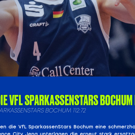
DIE VFL SPARKASSENSTARS BOCHUM 
 SPARKASSENSTARS BOCHUM 112:72
ten die VfL SparkassenStars Bochum eine schmerzha
ence City Jena unterlagen die erneut stark ersatz