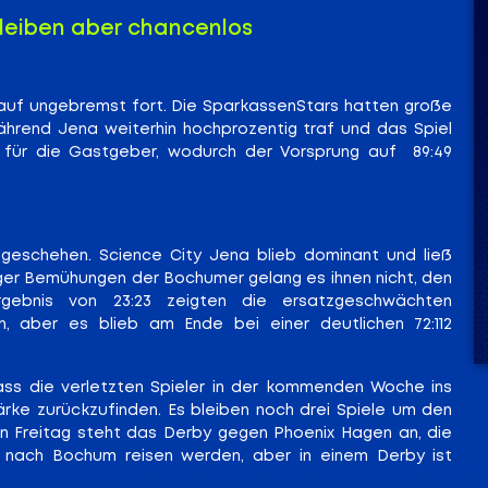
bleiben aber chancenlos
auf ungebremst fort. Die SparkassenStars hatten große
ährend Jena weiterhin hochprozentig traf und das Spiel
:16 für die Gastgeber, wodurch der Vorsprung auf
89:49
lgeschehen. Science City Jena blieb dominant und ließ
iger Bemühungen der Bochumer gelang es ihnen nicht, den
rgebnis von 23:23 zeigten die ersatzgeschwächten
, aber es blieb am Ende bei einer deutlichen 72:112
dass die verletzten Spieler in der kommenden Woche ins
tärke zurückzufinden. Es bleiben noch drei Spiele um den
n Freitag steht das Derby gegen Phoenix Hagen an, die
t nach Bochum reisen werden, aber in einem Derby ist