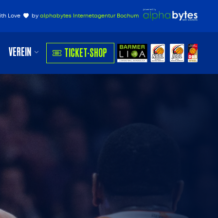
ith Love
by
alphabytes Internetagentur Bochum
VEREIN
TICKET-SHOP