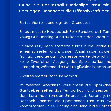
BARMER 2. Basketball Bundesliga ProA mit 
überlegen. Besonders die Offensivkraft der T
Erstes Viertel: Jena legt den Grundstein
Erneut musste Headcoach Felix Banobre auf Tom Alt
Young Gun Henning Gustrau kehrte in den Kader zu
Science City Jena startete furios in die Partie
einem schnellen und präzisen Angriffsspiel sowie
früh ab. Jena gewann das erste Viertel deutlich mi
keine Zweifel am Ausgang des Spiels aufkommen 
Gastgeber, während die Gäste glücklos blieben un
Zweites Viertel: Bochum kämpft
Im zweiten Abschnitt versuchten die Sparkass
Gastgeber hielten das Tempo hoch und zeigten we
dem Korb machten den Unterschied. Bereits jetzt 
Dennoch konnten die SparkassenStars das zweit
komfortablen 63:33-Führung ging Jena in die Halbz