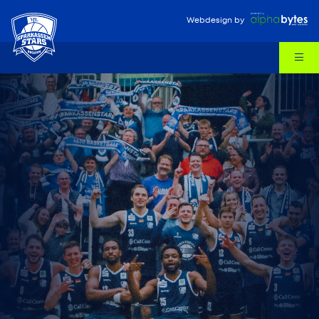
Webdesign
by