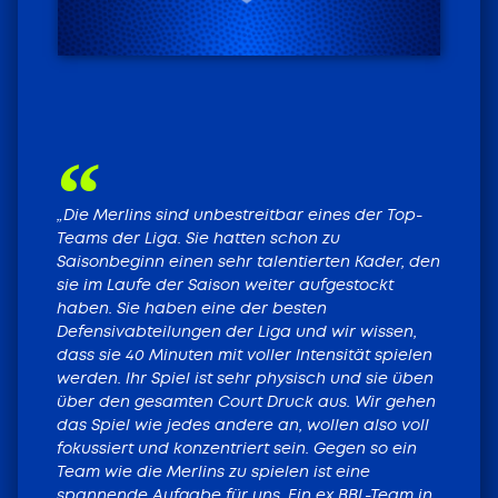
HEIMSPIELE LIVE
TICKETS FÜR DIE
HEIMSPIELE
„Die Merlins sind unbestreitbar eines der Top-
Teams der Liga. Sie hatten schon zu
Saisonbeginn einen sehr talentierten Kader, den
Tickets
sie im Laufe der Saison weiter aufgestockt
haben. Sie haben eine der besten
Defensivabteilungen der Liga und wir wissen,
dass sie 40 Minuten mit voller Intensität spielen
werden. Ihr Spiel ist sehr physisch und sie üben
über den gesamten Court Druck aus. Wir gehen
das Spiel wie jedes andere an, wollen also voll
fokussiert und konzentriert sein. Gegen so ein
Team wie die Merlins zu spielen ist eine
spannende Aufgabe für uns. Ein ex BBL-Team in