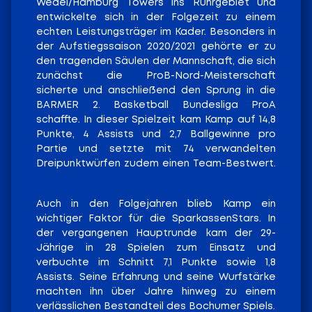
Wedel/Hamburg Towers ins Ruhrgebiet und
entwickelte sich in der Folgezeit zu einem
echten Leistungsträger im Kader. Besonders in
der Aufstiegssaison 2020/2021 gehörte er zu
den tragenden Säulen der Mannschaft, die sich
zunächst die ProB-Nord-Meisterschaft
sicherte und anschließend den Sprung in die
BARMER 2. Basketball Bundesliga ProA
schaffte. In dieser Spielzeit kam Kamp auf 14,8
Punkte, 4 Assists und 2,7 Ballgewinne pro
Partie und setzte mit 74 verwandelten
Dreipunktwürfen zudem einen Team-Bestwert.
Auch in den Folgejahren blieb Kamp ein
wichtiger Faktor für die SparkassenStars. In
der vergangenen Hauptrunde kam der 29-
Jährige in 28 Spielen zum Einsatz und
verbuchte im Schnitt 7,1 Punkte sowie 1,8
Assists. Seine Erfahrung und seine Wurfstärke
machten ihn über Jahre hinweg zu einem
verlässlichen Bestandteil des Bochumer Spiels.