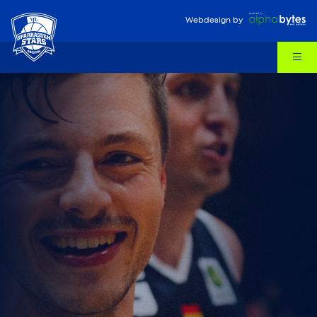
Webdesign
by