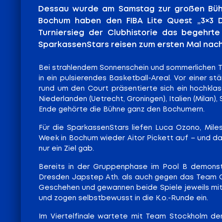
Dessau wurde am Samstag zur großen Bühne
Bochum haben den FIBA Lite Quest „3×3 D
Turniersieg der Clubhistorie das begehrte
SparkassenStars reisen zum ersten Mal nach
Bei strahlendem Sonnenschein und sommerlichen T
in ein pulsierendes Basketball-Areal. Vor einer s
rund um den Court präsentierte sich ein hochklas
Niederlanden (Uetrecht, Groningen), Italien (Mila
Ende gehörte die Bühne ganz den Bochumern.
Für die SparkassenStars liefen Luca Ozono, Miles
Week in Bochum wieder Aitor Pickett auf – und da
nur ein Ziel gab.
Bereits in der Gruppenphase im Pool B demonstr
Dresden Japstep Ath. als auch gegen das Team O
Geschehen und gewannen beide Spiele jeweils mit 
und zogen selbstbewusst in die K.o.-Runde ein.
Im Viertelfinale wartete mit Team Stockholm d