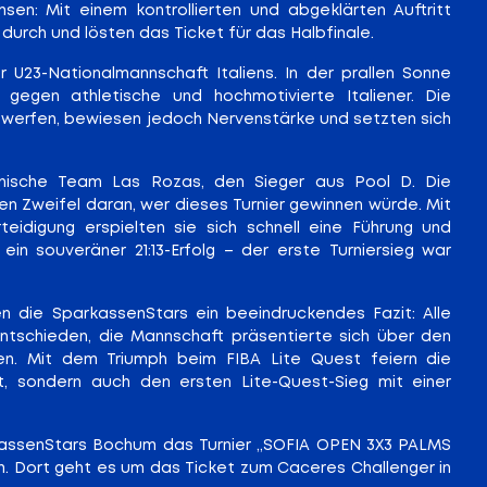
en: Mit einem kontrollierten und abgeklärten Auftritt
 durch und lösten das Ticket für das Halbfinale.
U23-Nationalmannschaft Italiens. In der prallen Sonne
 gegen athletische und hochmotivierte Italiener. Die
 werfen, bewiesen jedoch Nervenstärke und setzten sich
nische Team Las Rozas, den Sieger aus Pool D. Die
en Zweifel daran, wer dieses Turnier gewinnen würde. Mit
eidigung erspielten sie sich schnell eine Führung und
in souveräner 21:13-Erfolg – der erste Turniersieg war
n die SparkassenStars ein beeindruckendes Fazit: Alle
entschieden, die Mannschaft präsentierte sich über den
n. Mit dem Triumph beim FIBA Lite Quest feiern die
t, sondern auch den ersten Lite-Quest-Sieg mit einer
ssenStars Bochum das Turnier „SOFIA OPEN 3X3 PALMS
m. Dort geht es um das Ticket zum Caceres Challenger in