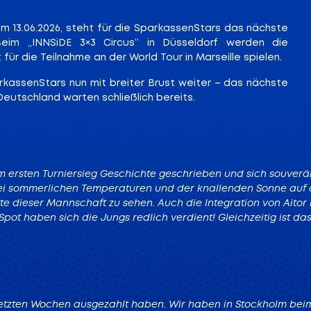
13.06.2026, steht für die SparkassenStars das nächste
eim „INNSiDE 3×3 Circus“ in Düsseldorf werden die
r die Teilnahme an der World Tour in Marseille spielen.
kassenStars nun mit breiter Brust weiter – das nächste
 Deutschland warten schließlich bereits.
dem ersten Turniersieg Geschichte geschrieben und sich souverä
bei sommerlichen Temperaturen und der knallenden Sonne auf
ritte dieser Mannschaft zu sehen. Auch die Integration von Aitor
pot haben sich die Jungs redlich verdient! Gleichzeitig ist da
e letzten Wochen ausgezahlt haben. Wir haben in Stockholm beim