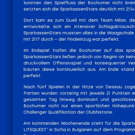
konnten den Spielfluss der Bochumer nicht brems
setzten sich die SparkassenStars deutlich mit 21:14
Dort kam es zum Duell mit dem Team Milan, der 
entwickelte sich ein intensiver Schlagabtausch
SparkassenStars mussten alles in die Waagschale
mit 21:17 durch – der Finaleinzug war perfekt.
Im Endspiel trafen die Bochumer auf das spa
SparkassenStars ließen jedoch von Beginn an kein
druckvollem Offensivspiel und konsequenter Vert
bauten diese kontinuierlich aus. Am Ende stand e
perfekt.
Nach fünf Spielen in der Hitze von Dessau zoge
Partien wurden vorzeitig mit jeweils 21 Punkten 
gesamten Tag hinweg dominant und geschlosse
Bochumer nicht nur einen sportlichen Höhepunk
Challenger Qualifikation der Clubhistorie.
Am kommenden Wochenende steht für die Sparka
LITEQUEST“ in Sofia in Bulgarien auf dem Program