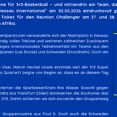
 für 3×3-Basketball – und mittendrin ein Team, da
essau International“ am 30.05.2026 eindrucksvoll 
 Ticket für den Reunion Challenger am 27. und 28. 
 Afrika.
emperaturen verwandelte sich der Marktplatz in Dessau
tändig vollen Tribüne und weiteren zahlreichen Zuschauern
siges internationales Teilnehmerfeld mit Teams aus den
n), Spanien (Las Rozas) und Schweden (Stockholm). Doch am
 Osei, Marvin Heckel sowie erstmals seit der 3×3 Super
s Quartett zeigte von Beginn an, dass es an diesem Tag
ierten die SparkassenStars ihre Klasse. Sowohl gegen
dra aus Frankfurt (Oder) dominierten die Bochumer das
21:15. Damit sicherten sie sich souverän den Gruppensieg
er Gruppenzweite aus Pool D. Doch auch die Schweden