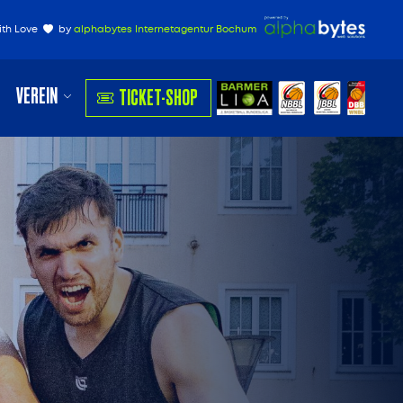
ith Love
by
alphabytes Internetagentur Bochum
VEREIN
TICKET-SHOP