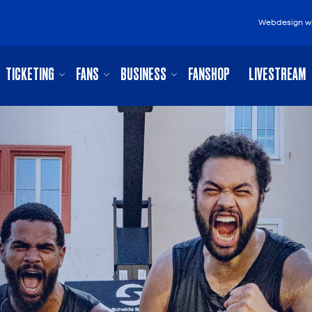
Webdesign
w
TICKETING
FANS
BUSINESS
FANSHOP
LIVESTREAM