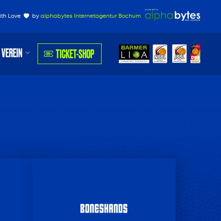
ith Love
by
alphabytes Internetagentur Bochum
VEREIN
TICKET-SHOP